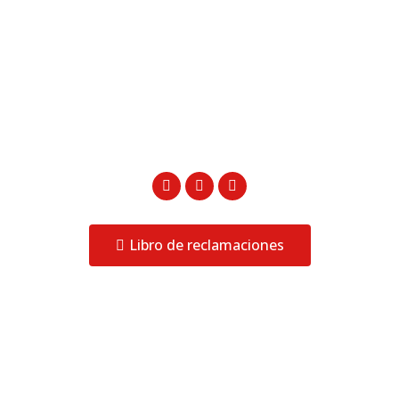
Contactos
996 827 080
955 349 430
ventas@ophtalmiccenter.com
Libro de reclamaciones
Ophtalmic Center 2023 © Todos los derechos
reservados