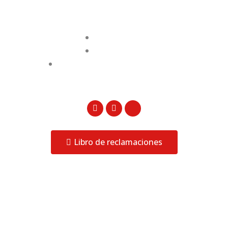
Contactos
996 827 080
955 349 430
ventas@ophtalmiccenter.com
Libro de reclamaciones
Ophtalmic Center 2023 © Todos los derechos
reservados